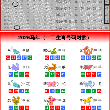
2026马年（十二生肖号码对照）