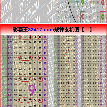
彩霸王
33417.com
规律玄机图【二】