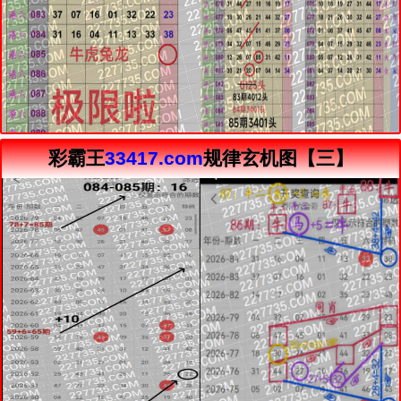
彩霸王
33417.com
规律玄机图【三】