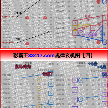
彩霸王
33417.com
规律玄机图【四】